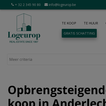
+ 32 2 345 90 80
info@logeurop.be
TE KOOP
TE HUUR
GRATIS SCHATTING
Opbrengsteigend
koop in Anderlec