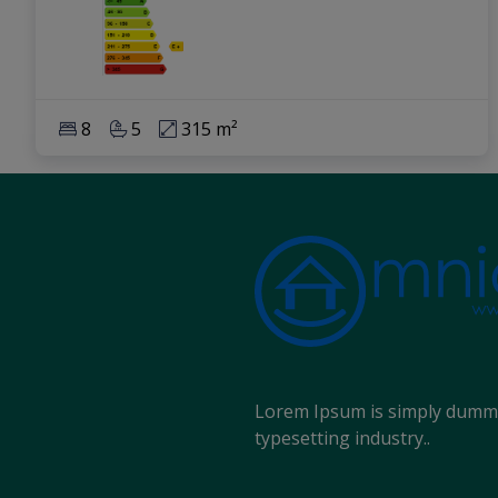
8
5
315 m²
Lorem Ipsum is simply dummy 
typesetting industry..