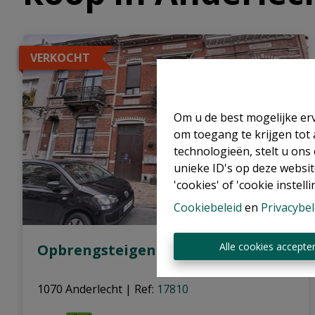
VERKOCHT
Om u de best mogelijke erv
om toegang te krijgen tot
technologieën, stelt u ons
unieke ID's op deze websit
'cookies' of 'cookie instelli
Cookiebeleid
en
Privacybel
Alle cookies accepte
Opbrengsteigendom (A)
1070 Anderlecht
|
Ref
: 
17810