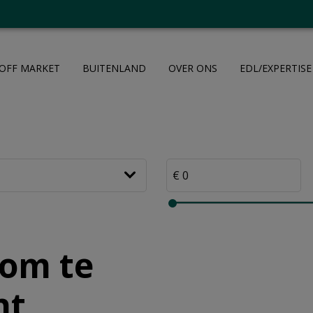
OFF MARKET
BUITENLAND
OVER ONS
EDL/EXPERTISE
om te
ht