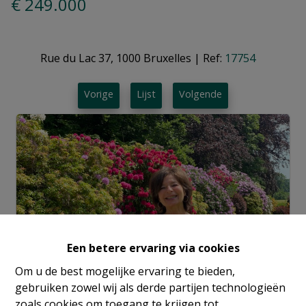
€ 249.000
Rue du Lac 37, 1000 Bruxelles
|
Ref:
17754
Vorige
Lijst
Volgende
Een betere ervaring via cookies
Om u de best mogelijke ervaring te bieden,
gebruiken zowel wij als derde partijen technologieën
zoals cookies om toegang te krijgen tot