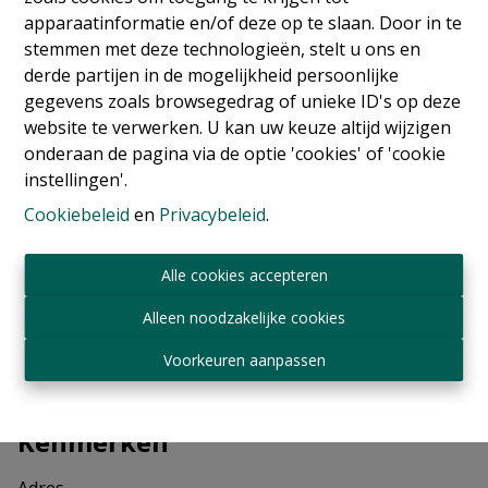
apparaatinformatie en/of deze op te slaan. Door in te
Info aanvragen
stemmen met deze technologieën, stelt u ons en
derde partijen in de mogelijkheid persoonlijke
gegevens zoals browsegedrag of unieke ID's op deze
website te verwerken. U kan uw keuze altijd wijzigen
1
70 m²
1
onderaan de pagina via de optie 'cookies' of 'cookie
instellingen'.
Cookiebeleid
en
Privacybeleid
.
Alle cookies accepteren
Delen
Alleen noodzakelijke cookies
Voorkeuren aanpassen
Kenmerken