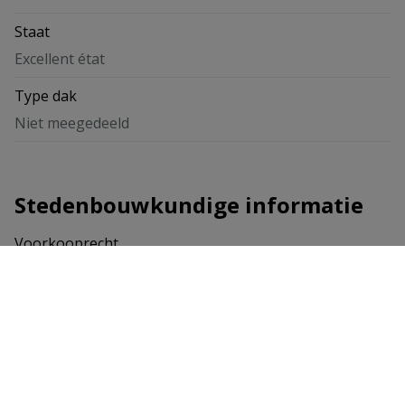
Staat
Excellent état
Type dak
Niet meegedeeld
Stedenbouwkundige informatie
Voorkooprecht
In aanvraag
Bouwvergunning verkregen
In aanvraag
Dagvaarding uitgebracht
In aanvraag