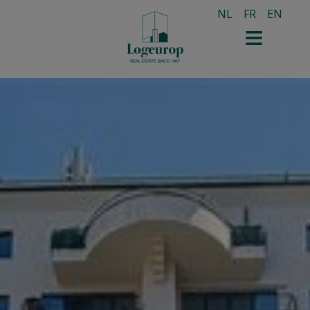
NL
FR
EN