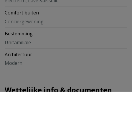
electrisch, Lave-vaisselle
Comfort buiten
Conciergewoning
Bestemming
Unifamiliale
Architectuur
Modern
Wettelijke info & documenten
Wettelijke info & documenten
Gesloten
Bouwjaar
2005