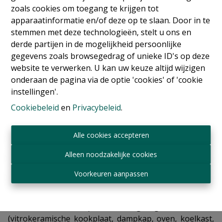
3
2
154 m²
1
zoals cookies om toegang te krijgen tot
apparaatinformatie en/of deze op te slaan. Door in te
stemmen met deze technologieën, stelt u ons en
Logeurop heeft het genoegen u dit prachtige 3-
derde partijen in de mogelijkheid persoonlijke
slaapkamerappartement van ca. 150 m² voor te
gegevens zoals browsegedrag of unieke ID's op deze
stellen, dat royale volumes, lichtinval en comfort
website te verwerken. U kan uw keuze altijd wijzigen
combineert, en ideaal gelegen is in de
onderaan de pagina via de optie 'cookies' of 'cookie
onmiddellijke nabijheid van het sportcentrum
instellingen'.
Sportcity, de school Mater Dei en het Parvis Sainte-
Cookiebeleid
en
Privacybeleid
.
Alix.
Gelegen op de 3e verdieping van een standingvol
gebouw met lift, is dit uitzonderlijk pand als volgt
Alle cookies accepteren
ingedeeld:
Alleen noodzakelijke cookies
Een elegante inkomhal met vestiaire leidt naar een
ruime en lichtrijke woonkamer van ca. 50 m², afgewerkt
Voorkeuren aanpassen
met kwalitatief parket en met directe toegang tot een
prachtig terras van ca. 19 m², ideaal georiënteerd op
het zuidwesten. De aparte, volledig uitgeruste keuken
(vitrokeramische kookplaat, dampkap, oven, koelkast,