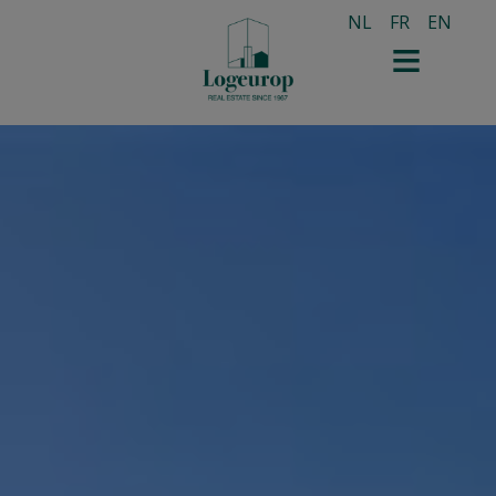
NL
FR
EN