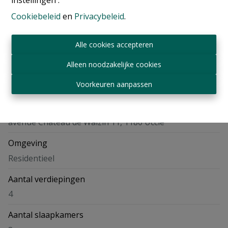
Delen
Cookiebeleid
en
Privacybeleid
.
Alle cookies accepteren
Alleen noodzakelijke cookies
Kenmerken
Voorkeuren aanpassen
Adres
avenue Château de Walzin 11, 1180 Uccle
Omgeving
Residentieel
Aantal verdiepingen
4
Aantal slaapkamers