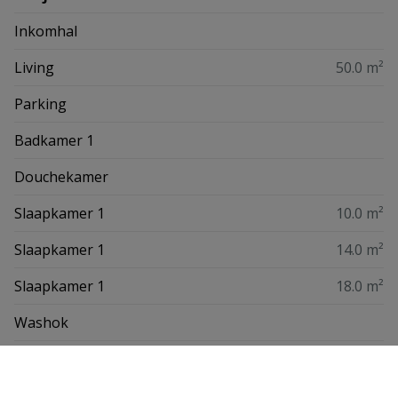
Inkomhal
Living
50.0 m²
Parking
Badkamer 1
Douchekamer
Slaapkamer 1
10.0 m²
Slaapkamer 1
14.0 m²
Slaapkamer 1
18.0 m²
Washok
Kelder
Toilet 1