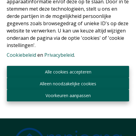
apparaatinformatie en/of deze op te slaan. Door in te
stemmen met deze technologieën, stelt u ons en
derde partijen in de mogelijkheid persoonlijke
gegevens zoals browsegedrag of unieke ID's op deze
website te verwerken. U kan uw keuze altijd wijzigen
onderaan de pagina via de optie 'cookies' of 'cookie
instellingen'.
Cookiebeleid
en
Privacybeleid
.
Flat
Alle cookies accepteren
Rue Paul Hymans 9, 1030 Schaerbeek
|
Ref
: 
17851
Alleen noodzakelijke cookies
€ 950 /maand
Voorkeuren aanpassen