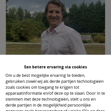
Een betere ervaring via cookies
Info aanvragen
Om u de best mogelijke ervaring te bieden,
gebruiken zowel wij als derde partijen technologieën
zoals cookies om toegang te krijgen tot
1
36 m²
apparaatinformatie en/of deze op te slaan. Door in te
stemmen met deze technologieën, stelt u ons en
derde partijen in de mogelijkheid persoonlijke
Te huur // Vlakbij het Meiserplein // Op een steenworp