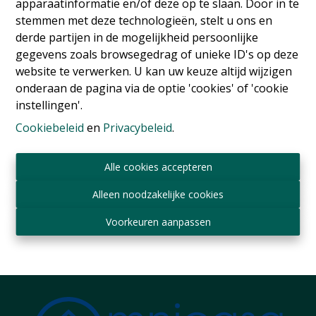
apparaatinformatie en/of deze op te slaan. Door in te
stemmen met deze technologieën, stelt u ons en
derde partijen in de mogelijkheid persoonlijke
gegevens zoals browsegedrag of unieke ID's op deze
website te verwerken. U kan uw keuze altijd wijzigen
onderaan de pagina via de optie 'cookies' of 'cookie
instellingen'.
Cookiebeleid
en
Privacybeleid
.
Flat
Alle cookies accepteren
Rue Paul Hymans 9, 1030 Schaerbeek
|
Ref
: 
17851
Alleen noodzakelijke cookies
€ 950 /maand
Voorkeuren aanpassen