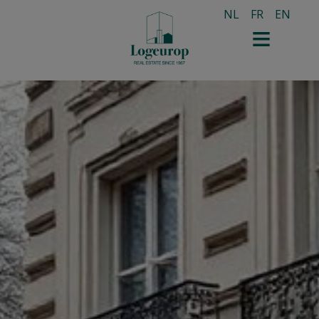
NL
FR
EN