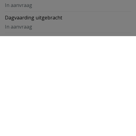
In aanvraag
Dagvaarding uitgebracht
In aanvraag
Verkavelingsvergunning
In aanvraag
Bestemming
In aanvraag
Kaartweergave