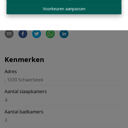
Voorkeuren aanpassen
Delen
Kenmerken
Adres
, 1030 Schaerbeek
Aantal slaapkamers
4
Aantal badkamers
3