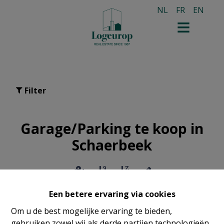
NL
FR
EN
Filter
Garage/Parking te koop in
Schaerbeek
Een betere ervaring via cookies
Om u de best mogelijke ervaring te bieden,
gebruiken zowel wij als derde partijen technologieën