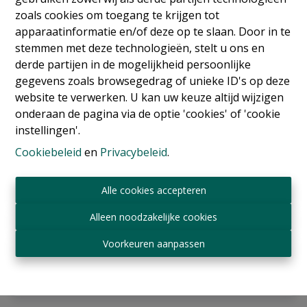
zoals cookies om toegang te krijgen tot
apparaatinformatie en/of deze op te slaan. Door in te
stemmen met deze technologieën, stelt u ons en
derde partijen in de mogelijkheid persoonlijke
gegevens zoals browsegedrag of unieke ID's op deze
website te verwerken. U kan uw keuze altijd wijzigen
onderaan de pagina via de optie 'cookies' of 'cookie
instellingen'.
Cookiebeleid
en
Privacybeleid
.
Kantoren
Alle cookies accepteren
1030 Schaerbeek
|
Ref
: 
17759
Alleen noodzakelijke cookies
€ 2.500.000
Voorkeuren aanpassen
4
3
700 m²