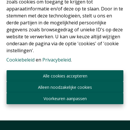
zoals cookies om toegang te krijgen tot
apparaatinformatie en/of deze op te slaan. Door in te
stemmen met deze technologieën, stelt u ons en
derde partijen in de mogelijkheid persoonlijke
gegevens zoals browsegedrag of unieke ID's op deze
website te verwerken. U kan uw keuze altijd wijzigen
onderaan de pagina via de optie 'cookies' of 'cookie
instellingen'.
Appartement
Cookiebeleid
en
Privacybeleid
.
Alle cookies accepteren
6830 Bouillon
|
Ref
: 
16975
Alleen noodzakelijke cookies
€ 2.500.000
Voorkeuren aanpassen
800000 m²