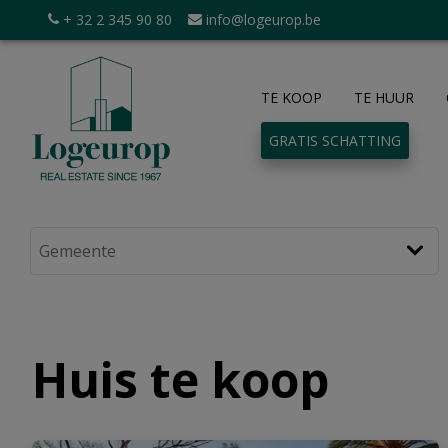
+ 32 2 345 90 80
info@logeurop.be
TE KOOP
TE HUUR
GRATIS SCHATTING
Huis te koop