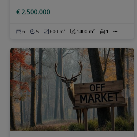
€ 2.500.000
6
5
600 m²
1400 m²
1