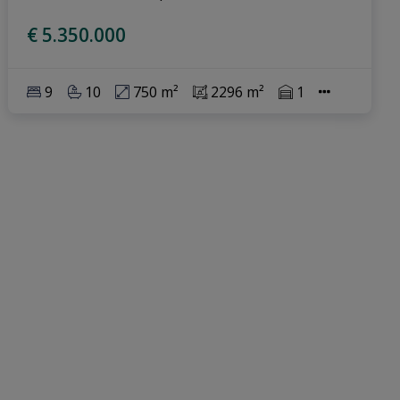
€ 5.350.000
9
10
750 m²
2296 m²
1