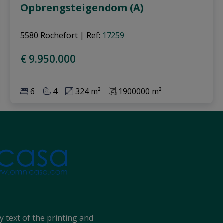
Opbrengsteigendom (A)
5580 Rochefort
|
Ref
: 
17259
€ 9.950.000
6
4
324 m²
1900000 m²
text of the printing and