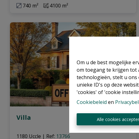
740 m²
4100 m²
Om u de best mogelijke erv
om toegang te krijgen tot
technologieën, stelt u ons
unieke ID's op deze websit
'cookies' of 'cookie instelli
Cookiebeleid
en
Privacybel
Villa
Alle cookies accepte
1180 Uccle
|
Ref
: 
13766