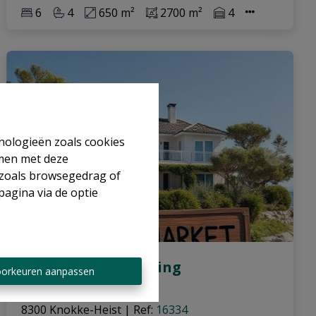
6
4
650 m²
2700 m²
4
hnologieën zoals cookies
mmen met deze
s zoals browsegedrag of
pagina via de optie
Karaktervolle woning
orkeuren aanpassen
8300 Knokke-Heist
|
Ref
: 
16334