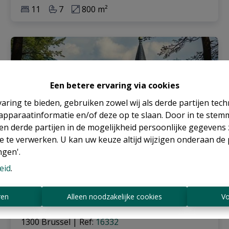
11
7
800 m²
Een betere ervaring via cookies
aring te bieden, gebruiken zowel wij als derde partijen tec
 apparaatinformatie en/of deze op te slaan. Door in te ste
 en derde partijen in de mogelijkheid persoonlijke gegeven
e te verwerken. U kan uw keuze altijd wijzigen onderaan de 
ngen'.
eid
.
Kasteel
ren
Alleen noodzakelijke cookies
Vo
1300 Brussel
|
Ref
: 
16332