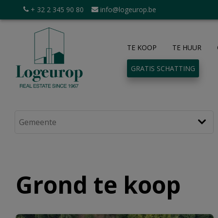
+ 32 2 345 90 80
info@logeurop.be
TE KOOP
TE HUUR
GRATIS SCHATTING
Grond te koop