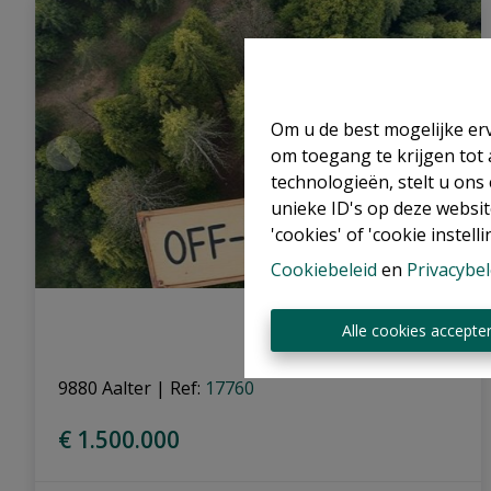
Om u de best mogelijke erv
om toegang te krijgen tot
technologieën, stelt u ons
unieke ID's op deze websit
'cookies' of 'cookie instelli
Cookiebeleid
en
Privacybel
Alle cookies accepte
9880 Aalter
|
Ref
: 
17760
€ 1.500.000