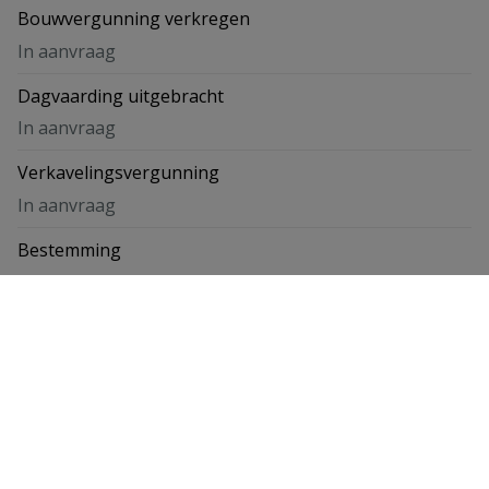
Bouwvergunning verkregen
In aanvraag
Dagvaarding uitgebracht
In aanvraag
Verkavelingsvergunning
In aanvraag
Bestemming
In aanvraag
Kaartweergave