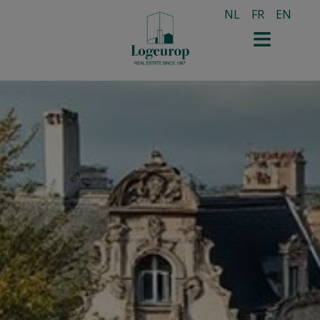
NL
FR
EN