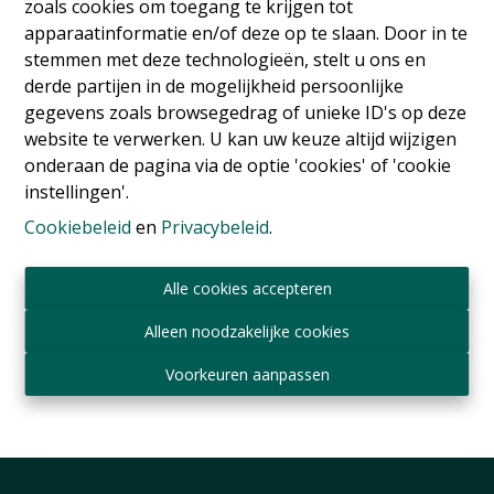
zoals cookies om toegang te krijgen tot
apparaatinformatie en/of deze op te slaan. Door in te
stemmen met deze technologieën, stelt u ons en
derde partijen in de mogelijkheid persoonlijke
gegevens zoals browsegedrag of unieke ID's op deze
website te verwerken. U kan uw keuze altijd wijzigen
onderaan de pagina via de optie 'cookies' of 'cookie
instellingen'.
Appartement
Cookiebeleid
en
Privacybeleid
.
Alle cookies accepteren
Rue des Ménapiens , 1040 Etterbeek
|
Ref
: 
17761
Alleen noodzakelijke cookies
€ 650.000
Voorkeuren aanpassen
200 m²