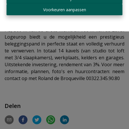
Voorkeuren aanpassen
Brussel - 2 stappen van het autovrije centrum, in het
historische gedeelte van de stad, 300 m van Manneken
Pis, 500 m van de Grote Markt en 700 m van de Zavel:
Logeurop biedt u de mogelijkheid een prestigieus
beleggingspand in perfecte staat en volledig verhuurd
te verwerven. In totaal 14 kavels (van studio tot loft
met 3/4 slaapkamers), werkplaats, kelders en garages.
Uitstekende investering, rendement van 3%. Voor meer
informatie, plannen, foto's en huurcontracten: neem
contact op met Roland de Broqueville 00322.345.90.80
Delen