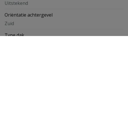
Uitstekend
Oriëntatie achtergevel
Zuid
Type dak
Niet meegedeeld
Stedenbouwkundige informatie
Voorkooprecht
Niet van toepassing
Bouwvergunning verkregen
Niet van toepassing
Dagvaarding uitgebracht