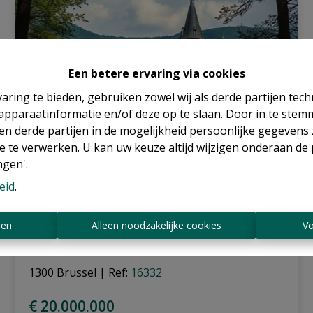
Een betere ervaring via cookies
aring te bieden, gebruiken zowel wij als derde partijen tec
 apparaatinformatie en/of deze op te slaan. Door in te ste
 en derde partijen in de mogelijkheid persoonlijke gegeven
e te verwerken. U kan uw keuze altijd wijzigen onderaan de 
ngen'.
eid
.
Kasteel
ren
Alleen noodzakelijke cookies
Vo
1300 Brussel
|
Ref
: 
16332
€ 20.000.000