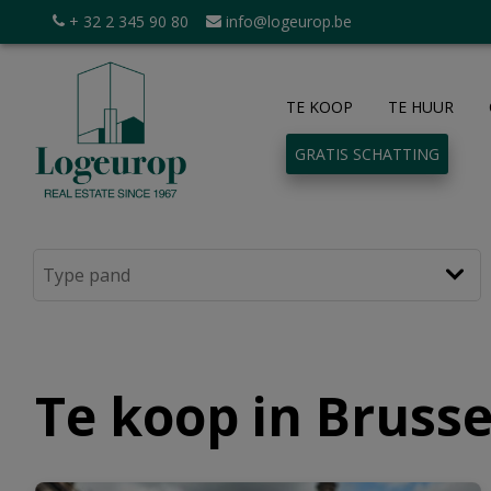
+ 32 2 345 90 80
info@logeurop.be
TE KOOP
TE HUUR
GRATIS SCHATTING
Te koop in Brusse