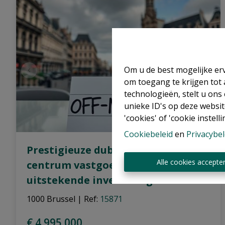
Om u de best mogelijke erv
om toegang te krijgen tot
technologieën, stelt u ons
unieke ID's op deze websit
'cookies' of 'cookie instelli
Cookiebeleid
en
Privacybel
Prestigieuze dubbel-Brussel
Alle cookies accepte
centrum vastgoedbeleggingen,
uitstekende investering!
1000 Brussel
|
Ref
: 
15871
€ 4.995.000