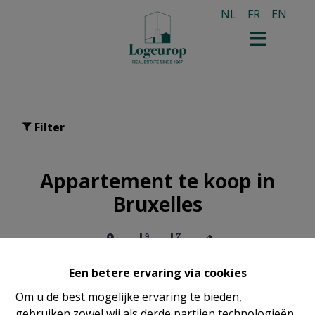
NL
FR
EN
Filter
Appartement te koop in
Bruxelles
Een betere ervaring via cookies
Om u de best mogelijke ervaring te bieden,
gebruiken zowel wij als derde partijen technologieën