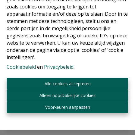
zoals cookies om toegang te krijgen tot
apparaatinformatie en/of deze op te slaan. Door in te
stemmen met deze technologieën, stelt u ons en
derde partijen in de mogelijkheid persoonlijke
gegevens zoals browsegedrag of unieke ID's op deze
website te verwerken. U kan uw keuze altijd wijzigen
onderaan de pagina via de optie 'cookies' of 'cookie
instellingen'.
Cookiebeleid
en
Privacybeleid
.
Appartement
Alle cookies accepteren
Avenue Louise , 1050 Bruxelles
|
Ref
: 
17762
Alleen noodzakelijke cookies
€ 945.000
Voorkeuren aanpassen
3
3
170 m²