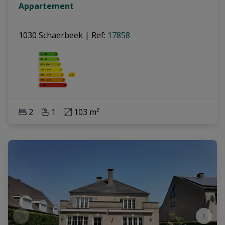
Appartement
1030 Schaerbeek
|
Ref
: 
17858
2
1
103 m²