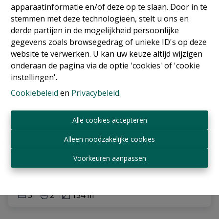
apparaatinformatie en/of deze op te slaan. Door in te
stemmen met deze technologieën, stelt u ons en
derde partijen in de mogelijkheid persoonlijke
gegevens zoals browsegedrag of unieke ID's op deze
website te verwerken. U kan uw keuze altijd wijzigen
onderaan de pagina via de optie 'cookies' of 'cookie
instellingen'.
Cookiebeleid
en
Privacybeleid
.
Appartement
Alle cookies accepteren
Alleen noodzakelijke cookies
1150 Woluwe-Saint-Pierre
|
Ref
: 
17850
Voorkeuren aanpassen
€ 2.250 /maand
3
2
154 m²