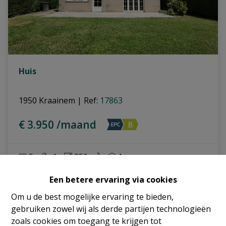
Huis
1950 Kraainem
|
Ref
: 
17863
€ 3.950 /maand
5
4
350 m²
1
Een betere ervaring via cookies
Om u de best mogelijke ervaring te bieden,
gebruiken zowel wij als derde partijen technologieën
zoals cookies om toegang te krijgen tot