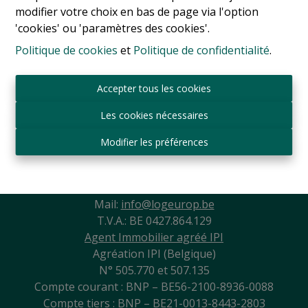
modifier votre choix en bas de page via l'option
'cookies' ou 'paramètres des cookies'.
Politique de cookies
et
Politique de confidentialité
.
Accepter tous les cookies
Les cookies nécessaires
Modifier les préférences
Sint-Jansbergdreef 2
3090 Overijse
Tél:
+ 32 2 345 90 80
Mail:
info@logeurop.be
T.V.A.: BE 0427.864.129
Agent Immobilier agréé IPI
Agréation IPI (Belgique)
N° 505.770 et 507.135
Compte courant : BNP – BE56-2100-8936-0088
Compte tiers : BNP – BE21-0013-8443-2803