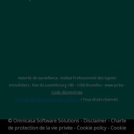
Autorité de surveillance : Institut Professionnel des Agents
Immobiliers - Rue du Luxembourg 16b - 1000 Bruxelles - www.ipi.be -
Code déontologie
Logiciel de transactions immobilières
• Tous droits réservés
©
Omnicasa Software Solutions
-
Disclaimer
-
Charte
de protection de la vie privée
-
Cookie policy
-
Cookie