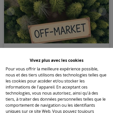
40 hectares de Bois - Aalter
Vivez plus avec les cookies
9880 Aalter
|
Ref
: 
17760
Pour vous offrir la meilleure expérience possible,
nous et des tiers utilisons des technologies telles que
€ 1.500.000
les cookies pour accéder et/ou stocker les
informations de l'appareil. En acceptant ces
technologies, vous nous autorisez, ainsi qu'à des
400000 m²
tiers, à traiter des données personnelles telles que le
comportement de navigation ou les identifiants
uniques sur ce site Web. Vous pouvez toujours