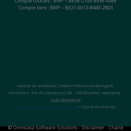
Compte courant : BNP – BE56-2100-8936-0088
Compte tiers : BNP – BE21-0013-8443-2803
Autorité de surveillance : Institut Professionnel des Agents
Immobiliers - Rue du Luxembourg 16b - 1000 Bruxelles - www.ipi.be -
Code déontologie
Logiciel de transactions immobilières
• Tous droits réservés
©
Omnicasa Software Solutions
-
Disclaimer
-
Charte