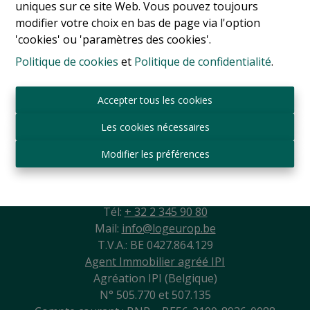
uniques sur ce site Web. Vous pouvez toujours
modifier votre choix en bas de page via l'option
'cookies' ou 'paramètres des cookies'.
Politique de cookies
et
Politique de confidentialité
.
Accepter tous les cookies
Les cookies nécessaires
Modifier les préférences
Sint-Jansbergdreef 2
3090 Overijse
Tél:
+ 32 2 345 90 80
Mail:
info@logeurop.be
T.V.A.: BE 0427.864.129
Agent Immobilier agréé IPI
Agréation IPI (Belgique)
N° 505.770 et 507.135