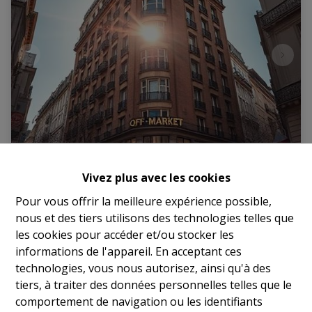
Bureau - Etterbeek/Cinquantenaire
Vivez plus avec les cookies
Pour vous offrir la meilleure expérience possible,
1200 Woluwé-Saint-Lambert
|
Ref
: 
16641
nous et des tiers utilisons des technologies telles que
les cookies pour accéder et/ou stocker les
€ 9.500.000
informations de l'appareil. En acceptant ces
technologies, vous nous autorisez, ainsi qu'à des
2500 m²
15
tiers, à traiter des données personnelles telles que le
comportement de navigation ou les identifiants