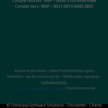
Compte courant : BNP – BE56-2100-8936-0088
Compte tiers : BNP – BE21-0013-8443-2803
Autorité de surveillance : Institut Professionnel des Agents
Immobiliers - Rue du Luxembourg 16b - 1000 Bruxelles - www.ipi.be -
Code déontologie
Logiciel de transactions immobilières
• Tous droits réservés
©
Omnicasa Software Solutions
-
Disclaimer
-
Charte