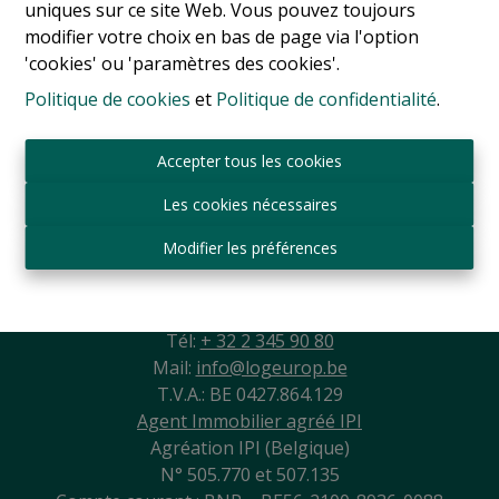
uniques sur ce site Web. Vous pouvez toujours
modifier votre choix en bas de page via l'option
'cookies' ou 'paramètres des cookies'.
Politique de cookies
et
Politique de confidentialité
.
Accepter tous les cookies
Les cookies nécessaires
Modifier les préférences
Sint-Jansbergdreef 2
3090 Overijse
Tél:
+ 32 2 345 90 80
Mail:
info@logeurop.be
T.V.A.: BE 0427.864.129
Agent Immobilier agréé IPI
Agréation IPI (Belgique)
N° 505.770 et 507.135