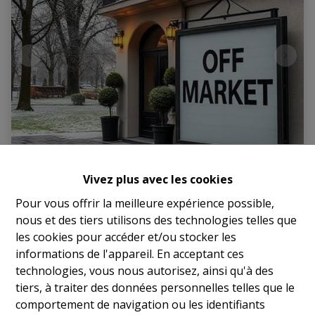
Bureaux - Schaerbeek
Vivez plus avec les cookies
Pour vous offrir la meilleure expérience possible,
1030 Schaerbeek
|
Ref
: 
17759
nous et des tiers utilisons des technologies telles que
les cookies pour accéder et/ou stocker les
€ 2.500.000
informations de l'appareil. En acceptant ces
technologies, vous nous autorisez, ainsi qu'à des
4
3
700 m²
tiers, à traiter des données personnelles telles que le
comportement de navigation ou les identifiants