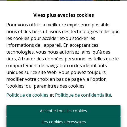
Vivez plus avec les cookies
Pour vous offrir la meilleure expérience possible,
nous et des tiers utilisons des technologies telles que
les cookies pour accéder et/ou stocker les
Demande d'informations
informations de l'appareil. En acceptant ces
technologies, vous nous autorisez, ainsi qu'à des
tiers, à traiter des données personnelles telles que le
comportement de navigation ou les identifiants
3
3
170 m²
1
uniques sur ce site Web. Vous pouvez toujours
modifier votre choix en bas de page via l'option
'cookies' ou 'paramètres des cookies'.
Off-Market - Avenue Louise - au 1er étage d'un petit
Politique de cookies
et
Politique de confidentialité
.
immeuble - nous pourrions vous proposer d'acquérir
un splendide appartement casi neuf de 170 m²
composé de 3 chambres et 3 salles de bains. Aucun
Accepter tous les cookies
travaux à prévoir, vous pouvez venir avec vos valises.
Les cookies nécessaires
Parking boxe dans l'immeuble pour 45.000 € - Plus