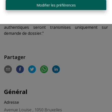
d'information - Roland de Broqueville - 02/345.90.80 -
Modifier les préférences
roland@logeurop.be
"Pour des raisons de confidentialité propres au
caractère
off-market
de ce bien, les photos
authentiques seront transmises uniquement sur
demande de dossier."
Partager
Général
Adresse
Avenue Louise , 1050 Bruxelles