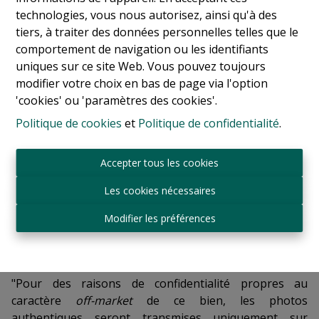
technologies, vous nous autorisez, ainsi qu'à des
Demande d'informations
tiers, à traiter des données personnelles telles que le
comportement de navigation ou les identifiants
uniques sur ce site Web. Vous pouvez toujours
7000 m²
1500 m²
99
modifier votre choix en bas de page via l'option
'cookies' ou 'paramètres des cookies'.
Politique de cookies
et
Politique de confidentialité
.
Off-Market : Ixelles/Louise : Nous pourrions vous
proposer un splendide immeuble de bureau composé
de 2 bâtiments à usage 100% Bureaux.
Accepter tous les cookies
Au total environ 7000 m². Parkings intérieurs,
Les cookies nécessaires
emplacements extérieurs.
Situation proche des grands axes et transports en
Modifier les préférences
communs.
Plus d'info : Roland de Broqueville -
-
roland@logeurop.be
02/345.90.80
"Pour des raisons de confidentialité propres au
caractère
off-market
de ce bien, les photos
authentiques seront transmises uniquement sur