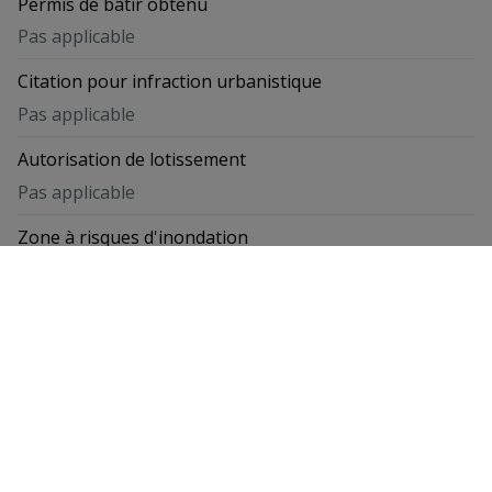
Permis de bâtir obtenu
Pas applicable
Citation pour infraction urbanistique
Pas applicable
Autorisation de lotissement
Pas applicable
Zone à risques d'inondation
Non
Zone inondable délimitée
Non
Zone riveraine délimitée
Non