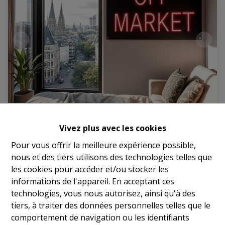
Appartement - av Louise - 3 chambres
Vivez plus avec les cookies
Pour vous offrir la meilleure expérience possible,
Avenue Louise , 1050 Bruxelles
|
Ref
: 
17762
nous et des tiers utilisons des technologies telles que
les cookies pour accéder et/ou stocker les
€ 945.000
informations de l'appareil. En acceptant ces
technologies, vous nous autorisez, ainsi qu'à des
3
3
170 m²
tiers, à traiter des données personnelles telles que le
comportement de navigation ou les identifiants