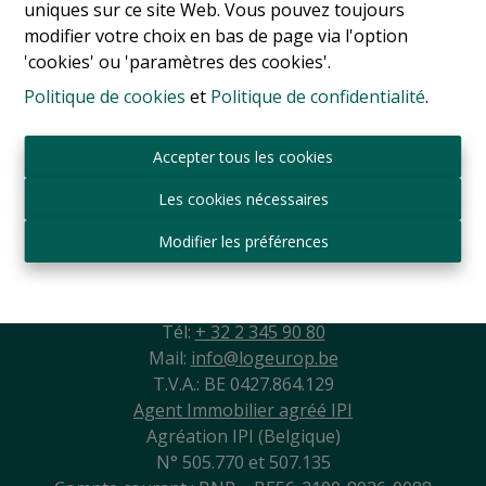
uniques sur ce site Web. Vous pouvez toujours
modifier votre choix en bas de page via l'option
'cookies' ou 'paramètres des cookies'.
Politique de cookies
et
Politique de confidentialité
.
Accepter tous les cookies
Les cookies nécessaires
Modifier les préférences
Sint-Jansbergdreef 2
3090 Overijse
Tél:
+ 32 2 345 90 80
Mail:
info@logeurop.be
T.V.A.: BE 0427.864.129
Agent Immobilier agréé IPI
Agréation IPI (Belgique)
N° 505.770 et 507.135