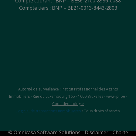
Compte courant : BNP – BE56-2100-8936-0088
Compte tiers : BNP – BE21-0013-8443-2803
Autorité de surveillance : Institut Professionnel des Agents
Immobiliers - Rue du Luxembourg 16b - 1000 Bruxelles - www.ipi.be -
Code déontologie
Logiciel de transactions immobilières
• Tous droits réservés
©
Omnicasa Software Solutions
-
Disclaimer
-
Charte