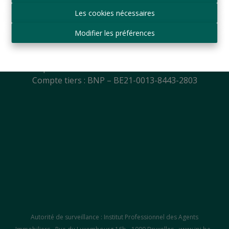
Mail:
info@logeurop.be
Les cookies nécessaires
T.V.A.: BE 0427.864.129
Agent Immobilier agréé IPI
Modifier les préférences
Agréation IPI (Belgique)
N° 505.770 et 507.135
Compte courant : BNP – BE56-2100-8936-0088
Compte tiers : BNP – BE21-0013-8443-2803
Autorité de surveillance : Institut Professionnel des Agents