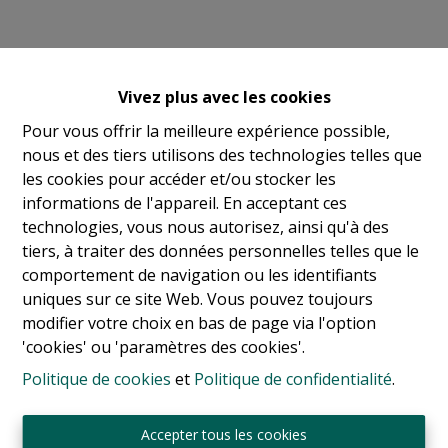
Vivez plus avec les cookies
Pour vous offrir la meilleure expérience possible,
nous et des tiers utilisons des technologies telles que
les cookies pour accéder et/ou stocker les
informations de l'appareil. En acceptant ces
technologies, vous nous autorisez, ainsi qu'à des
tiers, à traiter des données personnelles telles que le
comportement de navigation ou les identifiants
uniques sur ce site Web. Vous pouvez toujours
modifier votre choix en bas de page via l'option
'cookies' ou 'paramètres des cookies'.
Politique de cookies
et
Politique de confidentialité
.
Sint-Jansbergdreef 2
3090 Overijse
Accepter tous les cookies
Tél:
+ 32 2 345 90 80