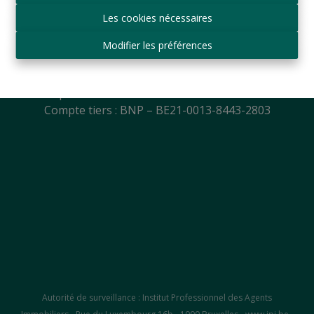
Mail:
info@logeurop.be
Les cookies nécessaires
T.V.A.: BE 0427.864.129
Agent Immobilier agréé IPI
Modifier les préférences
Agréation IPI (Belgique)
N° 505.770 et 507.135
Compte courant : BNP – BE56-2100-8936-0088
Compte tiers : BNP – BE21-0013-8443-2803
Autorité de surveillance : Institut Professionnel des Agents