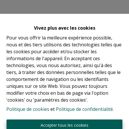
Vivez plus avec les cookies
Pour vous offrir la meilleure expérience possible,
nous et des tiers utilisons des technologies telles que
les cookies pour accéder et/ou stocker les
informations de l'appareil. En acceptant ces
technologies, vous nous autorisez, ainsi qu'à des
tiers, à traiter des données personnelles telles que le
comportement de navigation ou les identifiants
uniques sur ce site Web. Vous pouvez toujours
modifier votre choix en bas de page via l'option
'cookies' ou 'paramètres des cookies'.
Politique de cookies
et
Politique de confidentialité
.
Sint-Jansbergdreef 2
3090 Overijse
Accepter tous les cookies
Tél:
+ 32 2 345 90 80