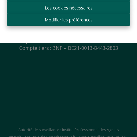
Mail:
info@logeurop.be
Les cookies nécessaires
T.V.A.: BE 0427.864.129
Agent Immobilier agréé IPI
Modifier les préférences
Agréation IPI (Belgique)
N° 505.770 et 507.135
Compte courant : BNP – BE56-2100-8936-0088
Compte tiers : BNP – BE21-0013-8443-2803
Autorité de surveillance : Institut Professionnel des Agents