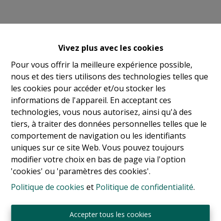
Vivez plus avec les cookies
Pour vous offrir la meilleure expérience possible,
nous et des tiers utilisons des technologies telles que
les cookies pour accéder et/ou stocker les
informations de l'appareil. En acceptant ces
technologies, vous nous autorisez, ainsi qu'à des
tiers, à traiter des données personnelles telles que le
comportement de navigation ou les identifiants
uniques sur ce site Web. Vous pouvez toujours
modifier votre choix en bas de page via l'option
'cookies' ou 'paramètres des cookies'.
Politique de cookies
et
Politique de confidentialité
.
Sint-Jansbergdreef 2
3090 Overijse
Accepter tous les cookies
Tél:
+ 32 2 345 90 80