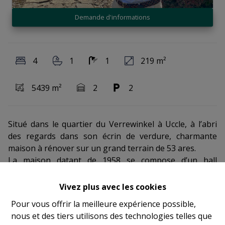
Demande d'informations
4
1
1
219 m²
5439 m²
2
2
Situé dans le quartier du Verrewinkel à Uccle, à l’abri
des regards dans son écrin de verdure, charmante
maison à rénover sur un grand terrain de 53 ares.
La maison datant de 1958 se compose d’un hall
d’entrée donnant accès aux pièces de vie avec salon et
salle à manger et un bureau séparé. Sur le même
Vivez plus avec les cookies
niveau, entrée de service avec accès directe à la cuisine
Pour vous offrir la meilleure expérience possible,
et aux caves.
nous et des tiers utilisons des technologies telles que
Le premier étage se compose de la chambre principale