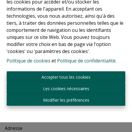
les cookies pour accéder et/ou stocker les
disposant de sa salle de bain, de trois autres chambres,
informations de l'appareil. En acceptant ces
d’une salle de douche et d’une buanderie.
technologies, vous nous autorisez, ainsi qu'à des
Possibilité d’aménager les combles.
tiers, à traiter des données personnelles telles que le
Autres : Gaz, anciennes serres et potager.
comportement de navigation ou les identifiants
Pour toutes informations supplémentaires, veuillez
uniques sur ce site Web. Vous pouvez toujours
contacter Roland de Broqueville au 02/345.90.80
modifier votre choix en bas de page via l'option
'cookies' ou 'paramètres des cookies'.
Politique de cookies
et
Politique de confidentialité
.
Partager
Accepter tous les cookies
Les cookies nécessaires
Modifier les préférences
Général
Adresse