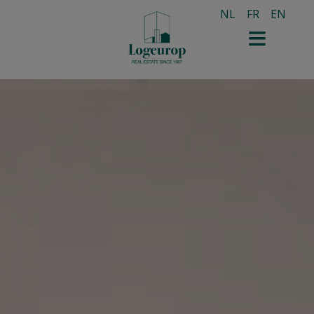
NL
FR
EN