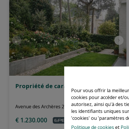
Propriété de caractère
Pour vous offrir la meilleu
cookies pour accéder et/ou
autorisez, ainsi qu'à des 
Avenue des Archères 27, 1180 Uccle
|
Ref
: 
17841
les identifiants uniques su
'cookies' ou 'paramètres d
€ 1.230.000
Politique de cookies
et
Poli