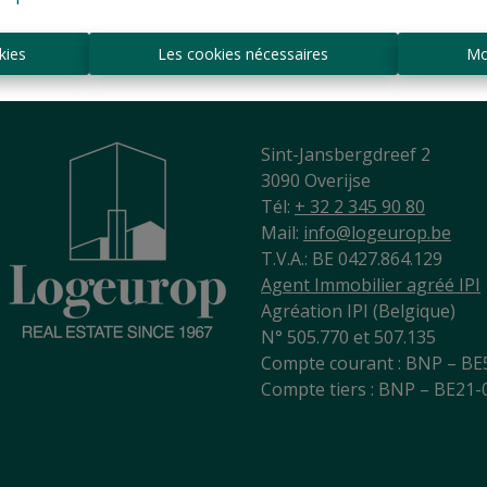
4
1
1
219 m²
5439 m²
kies
Les cookies nécessaires
Mo
Sint-Jansbergdreef 2
3090 Overijse
Tél:
+ 32 2 345 90 80
Mail:
info@logeurop.be
T.V.A.: BE 0427.864.129
Agent Immobilier agréé IPI
Agréation IPI (Belgique)
N° 505.770 et 507.135
Compte courant : BNP – BE
Compte tiers : BNP – BE21