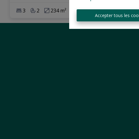
3
2
234 m²
350 m²
1
Accepter tous les coo