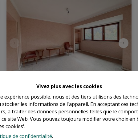
Vivez plus avec les cookies
Uccle I Verrewinkel
re expérience possible, nous et des tiers utilisons des techno
 stocker les informations de l'appareil. En acceptant ces te
Avenue de la Chênaie 143, 1180 Uccle
|
tiers, à traiter des données personnelles telles que le compo
Ref
: 
17619
r ce site Web. Vous pouvez toujours modifier votre choix en 
es cookies'.
€ 1.650.000
tique de confidentialité
.