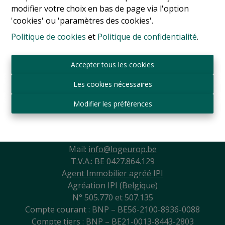
modifier votre choix en bas de page via l'option
'cookies' ou 'paramètres des cookies'.
Politique de cookies
et
Politique de confidentialité
.
Accepter tous les cookies
Les cookies nécessaires
Modifier les préférences
Sint-Jansbergdreef 2
3090 Overijse
Tél:
+ 32 2 345 90 80
Mail:
info@logeurop.be
T.V.A.: BE 0427.864.129
Agent Immobilier agréé IPI
Agréation IPI (Belgique)
N° 505.770 et 507.135
Compte courant : BNP – BE56-2100-8936-0088
Compte tiers : BNP – BE21-0013-8443-2803