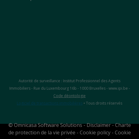
Autorité de surveillance : Institut Professionnel des Agents
Immobiliers - Rue du Luxembourg 16b - 1000 Bruxelles - www.ipi.be -
Code déontologie
Logiciel de transactions immobilières
• Tous droits réservés
©
Omnicasa Software Solutions
-
Disclaimer
-
Charte
de protection de la vie privée
-
Cookie policy
-
Cookie