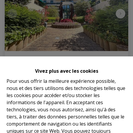
Bureaux
Vivez plus avec les cookies
Rue du Lac 37, 1000 Bruxelles
|
Ref
: 
17754
Pour vous offrir la meilleure expérience possible,
nous et des tiers utilisons des technologies telles que
€ 249.000
les cookies pour accéder et/ou stocker les
informations de l'appareil. En acceptant ces
technologies, vous nous autorisez, ainsi qu'à des
1
70 m²
1
tiers, à traiter des données personnelles telles que le
comportement de navigation ou les identifiants
uniques sur ce site Web. Vous pouvez toujours