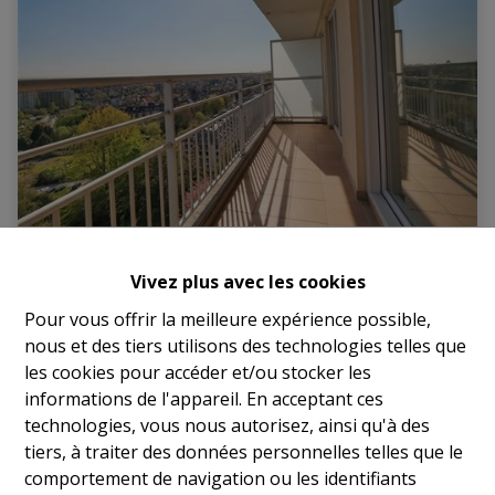
Appartement rénové à Woluwe- Saint-
Vivez plus avec les cookies
Lambert
Pour vous offrir la meilleure expérience possible,
1200 Woluwé-Saint-Lambert
|
Ref
: 
17842
nous et des tiers utilisons des technologies telles que
les cookies pour accéder et/ou stocker les
informations de l'appareil. En acceptant ces
technologies, vous nous autorisez, ainsi qu'à des
2
1
83 m²
tiers, à traiter des données personnelles telles que le
comportement de navigation ou les identifiants