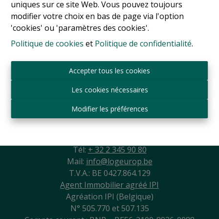
uniques sur ce site Web. Vous pouvez toujours
modifier votre choix en bas de page via l'option
'cookies' ou 'paramètres des cookies'.
Politique de cookies
et
Politique de confidentialité
.
Accepter tous les cookies
Les cookies nécessaires
Modifier les préférences
Sint-Jansbergdreef 2
3090 Overijse
Tél:
+ 32 2 345 90 80
Mail:
info@logeurop.be
T.V.A.: BE 0427.864.129
Agent Immobilier agréé IPI
Agréation IPI (Belgique)
N° 505.770 et 507.135