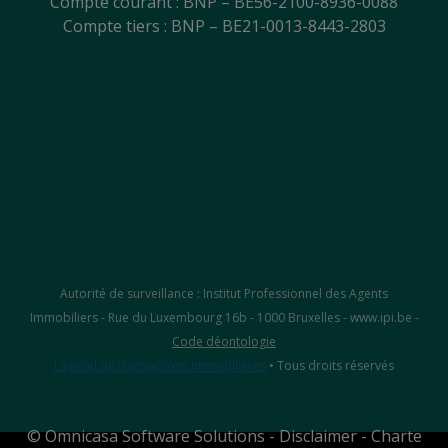
Compte courant : BNP – BE56-2100-8936-0088
Compte tiers : BNP – BE21-0013-8443-2803
Autorité de surveillance : Institut Professionnel des Agents
Immobiliers - Rue du Luxembourg 16b - 1000 Bruxelles - www.ipi.be -
Code déontologie
Logiciel de transactions immobilières
• Tous droits réservés
©
Omnicasa Software Solutions
-
Disclaimer
-
Charte