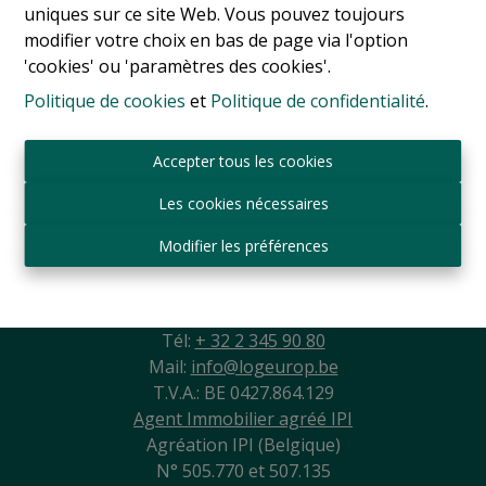
uniques sur ce site Web. Vous pouvez toujours
modifier votre choix en bas de page via l'option
'cookies' ou 'paramètres des cookies'.
Politique de cookies
et
Politique de confidentialité
.
Accepter tous les cookies
Les cookies nécessaires
Modifier les préférences
Sint-Jansbergdreef 2
3090 Overijse
Tél:
+ 32 2 345 90 80
Mail:
info@logeurop.be
T.V.A.: BE 0427.864.129
Agent Immobilier agréé IPI
Agréation IPI (Belgique)
N° 505.770 et 507.135