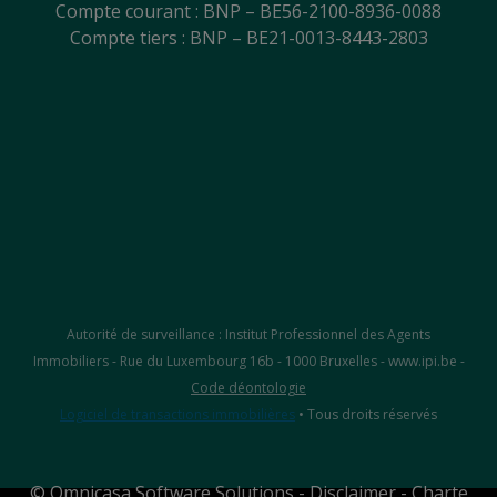
Compte courant : BNP – BE56-2100-8936-0088
Compte tiers : BNP – BE21-0013-8443-2803
Autorité de surveillance : Institut Professionnel des Agents
Immobiliers - Rue du Luxembourg 16b - 1000 Bruxelles - www.ipi.be -
Code déontologie
Logiciel de transactions immobilières
• Tous droits réservés
©
Omnicasa Software Solutions
-
Disclaimer
-
Charte