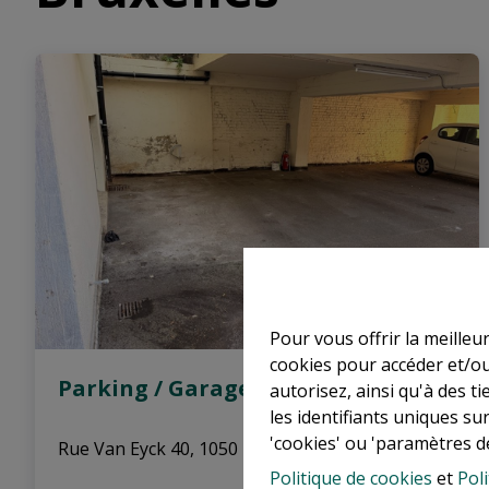
Pour vous offrir la meilleu
cookies pour accéder et/ou
Parking / Garage
autorisez, ainsi qu'à des 
les identifiants uniques su
'cookies' ou 'paramètres d
Rue Van Eyck 40, 1050 Bruxelles
|
Ref
: 
17853
Politique de cookies
et
Poli