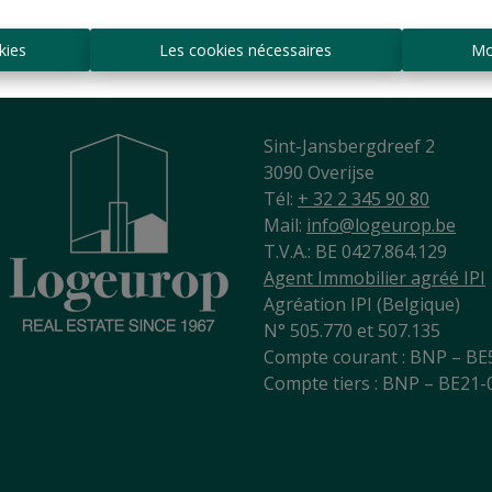
kies
Les cookies nécessaires
Mo
Sint-Jansbergdreef 2
3090 Overijse
Tél:
+ 32 2 345 90 80
Mail:
info@logeurop.be
T.V.A.: BE 0427.864.129
Agent Immobilier agréé IPI
Agréation IPI (Belgique)
N° 505.770 et 507.135
Compte courant : BNP – BE
Compte tiers : BNP – BE21