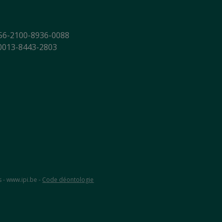
56-2100-8936-0088
-0013-8443-2803
s - www.ipi.be -
Code déontologie