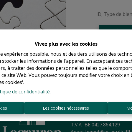
À Vend
Vivez plus avec les cookies
re expérience possible, nous et des tiers utilisons des techno
 stocker les informations de l'appareil. En acceptant ces te
tiers, à traiter des données personnelles telles que le compo
r ce site Web. Vous pouvez toujours modifier votre choix en 
es cookies'.
tique de confidentialité
.
Sint-Jansbergdreef 2
3090 Overijse
kies
Les cookies nécessaires
Mo
Tél:
+ 32 2 345 90 80
Mail:
info@logeurop.be
T.V.A.: BE 0427.864.129
Agent Immobilier agréé IPI