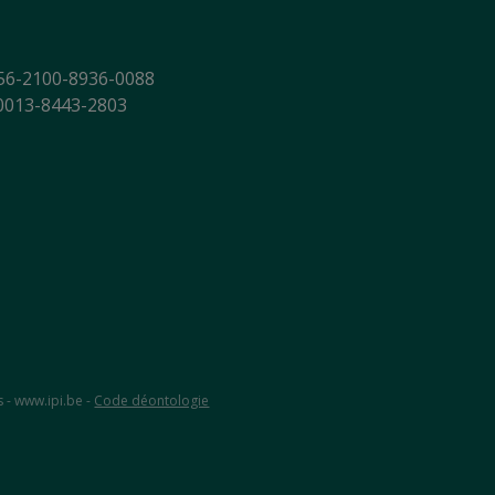
56-2100-8936-0088
-0013-8443-2803
s - www.ipi.be -
Code déontologie