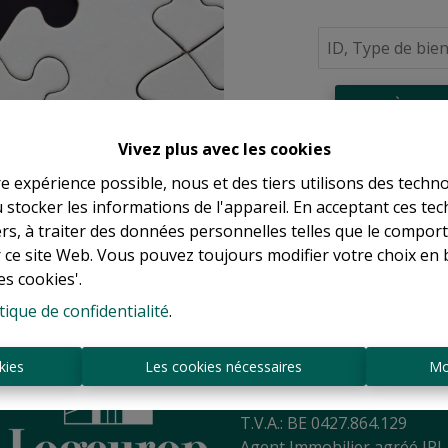
À Vend
Vivez plus avec les cookies
re expérience possible, nous et des tiers utilisons des techno
 stocker les informations de l'appareil. En acceptant ces te
tiers, à traiter des données personnelles telles que le compo
r ce site Web. Vous pouvez toujours modifier votre choix en 
es cookies'.
tique de confidentialité
.
Sint-Jansbergdreef 2
3090 Overijse
kies
Les cookies nécessaires
Mo
Tél:
+ 32 2 345 90 80
Mail:
info@logeurop.be
T.V.A.: BE 0427.864.129
Agent Immobilier agréé IPI