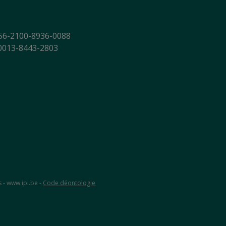
56-2100-8936-0088
-0013-8443-2803
s - www.ipi.be -
Code déontologie