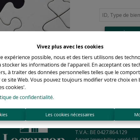
À Vend
Vivez plus avec les cookies
re expérience possible, nous et des tiers utilisons des techno
 stocker les informations de l'appareil. En acceptant ces te
tiers, à traiter des données personnelles telles que le compo
r ce site Web. Vous pouvez toujours modifier votre choix en 
es cookies'.
tique de confidentialité
.
Sint-Jansbergdreef 2
3090 Overijse
kies
Les cookies nécessaires
Mo
Tél:
+ 32 2 345 90 80
Mail:
info@logeurop.be
T.V.A.: BE 0427.864.129
Agent Immobilier agréé IPI