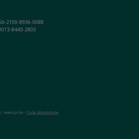
56-2100-8936-0088
-0013-8443-2803
s - www.ipi.be -
Code déontologie