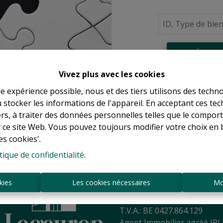
À Vend
Vivez plus avec les cookies
re expérience possible, nous et des tiers utilisons des techno
 stocker les informations de l'appareil. En acceptant ces te
tiers, à traiter des données personnelles telles que le compo
r ce site Web. Vous pouvez toujours modifier votre choix en 
es cookies'.
tique de confidentialité
.
Sint-Jansbergdreef 2
3090 Overijse
kies
Les cookies nécessaires
Mo
Tél:
+ 32 2 345 90 80
Mail:
info@logeurop.be
T.V.A.: BE 0427.864.129
Agent Immobilier agréé IPI