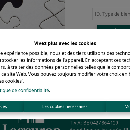
À Vend
Vivez plus avec les cookies
re expérience possible, nous et des tiers utilisons des techno
 stocker les informations de l'appareil. En acceptant ces te
tiers, à traiter des données personnelles telles que le compo
r ce site Web. Vous pouvez toujours modifier votre choix en 
es cookies'.
tique de confidentialité
.
Sint-Jansbergdreef 2
3090 Overijse
kies
Les cookies nécessaires
Mo
Tél:
+ 32 2 345 90 80
Mail:
info@logeurop.be
T.V.A.: BE 0427.864.129
Agent Immobilier agréé IPI