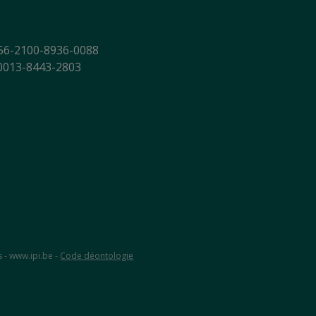
56-2100-8936-0088
-0013-8443-2803
s - www.ipi.be -
Code déontologie