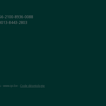
56-2100-8936-0088
-0013-8443-2803
s - www.ipi.be -
Code déontologie