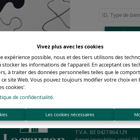
À Vend
Vivez plus avec les cookies
re expérience possible, nous et des tiers utilisons des techno
 stocker les informations de l'appareil. En acceptant ces te
tiers, à traiter des données personnelles telles que le compo
r ce site Web. Vous pouvez toujours modifier votre choix en 
es cookies'.
tique de confidentialité
.
Sint-Jansbergdreef 2
3090 Overijse
kies
Les cookies nécessaires
Mo
Tél:
+ 32 2 345 90 80
Mail:
info@logeurop.be
T.V.A.: BE 0427.864.129
Agent Immobilier agréé IPI