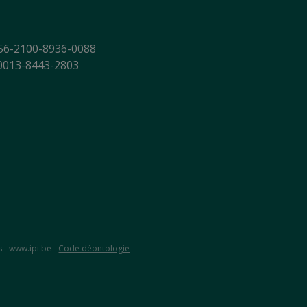
56-2100-8936-0088
-0013-8443-2803
s - www.ipi.be -
Code déontologie