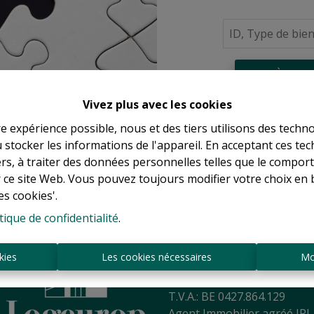
À Vend
Vivez plus avec les cookies
re expérience possible, nous et des tiers utilisons des techno
 stocker les informations de l'appareil. En acceptant ces te
tiers, à traiter des données personnelles telles que le compo
r ce site Web. Vous pouvez toujours modifier votre choix en 
es cookies'.
tique de confidentialité
.
Sint-Jansbergdreef 2
3090 Overijse
kies
Les cookies nécessaires
Mo
Tél:
+ 32 2 345 90 80
Mail:
info@logeurop.be
T.V.A.: BE 0427.864.129
Agent Immobilier agréé IPI