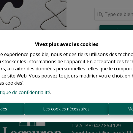
À Vend
Vivez plus avec les cookies
re expérience possible, nous et des tiers utilisons des techno
 stocker les informations de l'appareil. En acceptant ces te
tiers, à traiter des données personnelles telles que le compo
r ce site Web. Vous pouvez toujours modifier votre choix en 
es cookies'.
tique de confidentialité
.
Sint-Jansbergdreef 2
3090 Overijse
kies
Les cookies nécessaires
Mo
Tél:
+ 32 2 345 90 80
Mail:
info@logeurop.be
T.V.A.: BE 0427.864.129
Agent Immobilier agréé IPI