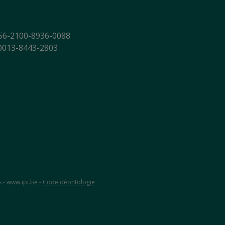
56-2100-8936-0088
-0013-8443-2803
s - www.ipi.be -
Code déontologie