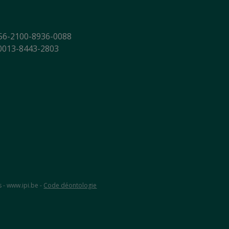
56-2100-8936-0088
-0013-8443-2803
s - www.ipi.be -
Code déontologie