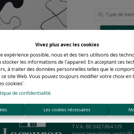
À Vend
Vivez plus avec les cookies
re expérience possible, nous et des tiers utilisons des techno
 stocker les informations de l'appareil. En acceptant ces te
tiers, à traiter des données personnelles telles que le compo
r ce site Web. Vous pouvez toujours modifier votre choix en 
es cookies'.
tique de confidentialité
.
Sint-Jansbergdreef 2
3090 Overijse
kies
Les cookies nécessaires
Mo
Tél:
+ 32 2 345 90 80
Mail:
info@logeurop.be
T.V.A.: BE 0427.864.129
Agent Immobilier agréé IPI