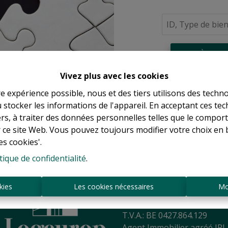
À Vend
Vivez plus avec les cookies
re expérience possible, nous et des tiers utilisons des techno
 stocker les informations de l'appareil. En acceptant ces te
tiers, à traiter des données personnelles telles que le compo
r ce site Web. Vous pouvez toujours modifier votre choix en 
es cookies'.
tique de confidentialité
.
Sint-Jansbergdreef 2
3090 Overijse
kies
Les cookies nécessaires
Mo
Tél:
+ 32 2 345 90 80
Mail:
info@logeurop.be
T.V.A.: BE 0427.864.129
Agent Immobilier agréé IPI