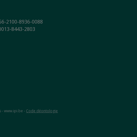
56-2100-8936-0088
-0013-8443-2803
s - www.ipi.be -
Code déontologie